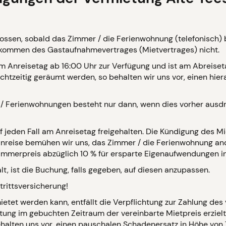
ossen, sobald das Zimmer / die Ferienwohnung (telefonisch) b
dekommen des Gastaufnahmevertrages (Mietvertrages) nicht.
m Anreisetag ab 16:00 Uhr zur Verfügung und ist am Abreiset
chtzeitig geräumt werden, so behalten wir uns vor, einen hie
 / Ferienwohnungen besteht nur dann, wenn dies vorher ausdr
 jeden Fall am Anreisetag freigehalten. Die Kündigung des Mi
tanreise bemühen wir uns, das Zimmer / die Ferienwohnung and
n Zimmerpreis abzüglich 10 % für ersparte Eigenaufwendungen 
t, ist die Buchung, falls gegeben, auf diesen anzupassen.
rittsversicherung!
etet werden kann, entfällt die Verpflichtung zur Zahlung des
ung im gebuchten Zeitraum der vereinbarte Mietpreis erziel
behalten uns vor, einen pauschalen Schadenersatz in Höhe von