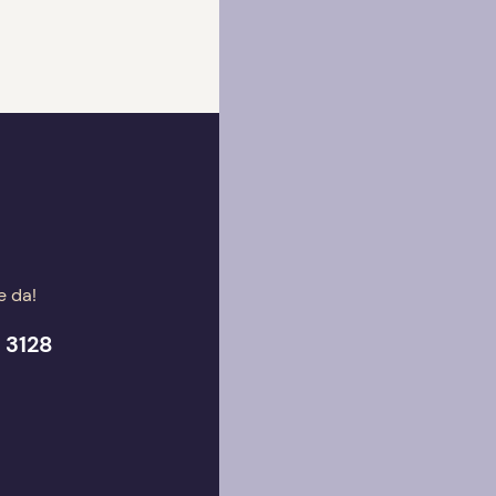
e da!
 3128