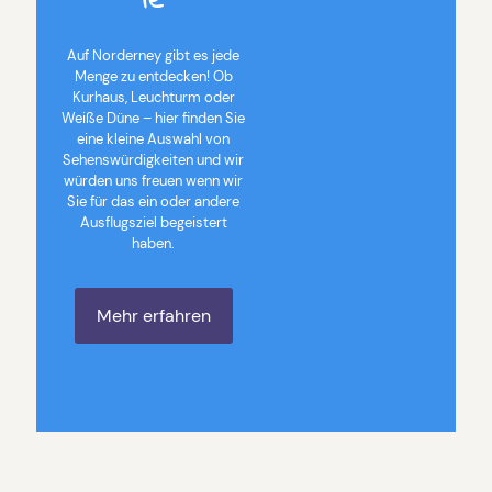
Auf Norderney gibt es jede
Menge zu entdecken! Ob
Kurhaus, Leuchturm oder
Weiße Düne – hier finden Sie
eine kleine Auswahl von
Sehenswürdigkeiten und wir
würden uns freuen wenn wir
Sie für das ein oder andere
Ausflugsziel begeistert
haben.
Mehr erfahren