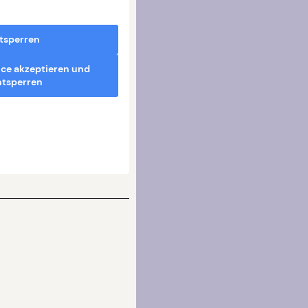
ntsperren
ice akzeptieren und
ntsperren