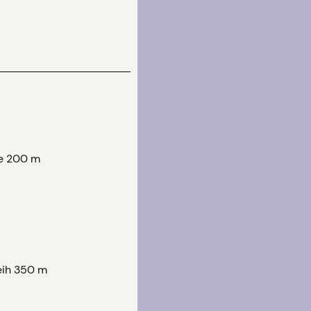
e 200 m
eih 350 m