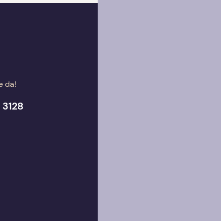
e da!
 3128